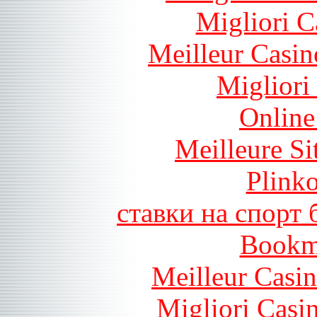
Migliori 
Meilleur Casin
Migliori
Online
Meilleure Si
Plink
ставки на спорт
Bookm
Meilleur Casi
Migliori Casi