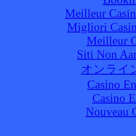
Meilleur Casi
Migliori Casi
Meilleur 
Siti Non Aam
オンライ
Casino En
Casino E
Nouveau C