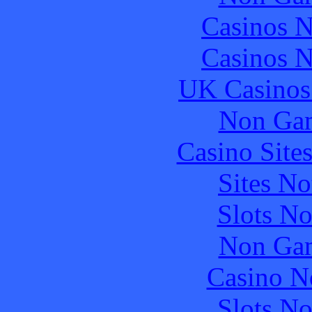
Casinos 
Casinos 
UK Casinos
Non Gam
Casino Site
Sites N
Slots N
Non Gam
Casino N
Slots N